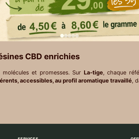
résines CBD enrichies
nds, molécules et promesses. Sur
La-tige
, chaque réf
rents, accessibles, au profil aromatique travaillé
, 
SERVICES
OFF