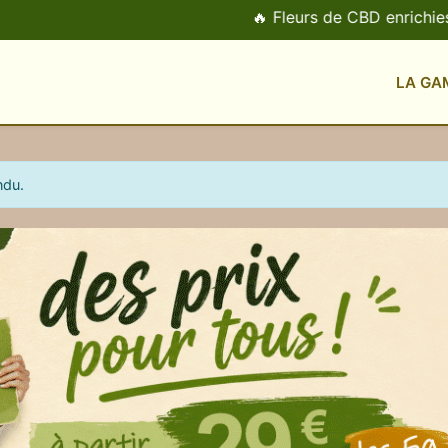
🔥 Fleurs de CBD enrichies (T
LA GA
ndu.