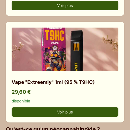
Voir plus
Vape "Extreemly" 1ml (95 % T9HC)
29,60 €
disponible
Voir plus
Qu'est-ce qu'un néocannabinoïde ?